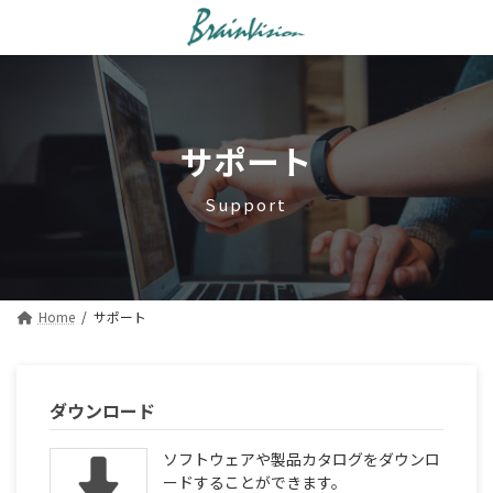
コ
ナ
ン
ビ
テ
ゲ
ン
ー
ツ
シ
へ
ョ
サポート
ス
ン
キ
に
ッ
移
Support
プ
動
Home
サポート
ダウンロード
ソフトウェアや製品カタログをダウンロ
ードすることができます。