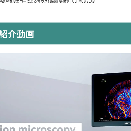
高解像度エコーによるマウス各臓器 撮像例 | ULTIMUS 9LAB
製品紹介動画