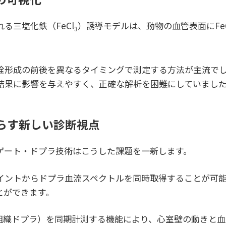
る三塩化鉄（FeCl
）誘導モデルは、動物の血管表面にFeC
3
栓形成の前後を異なるタイミングで測定する方法が主流で
結果に影響を与えやすく、正確な解析を困難にしていまし
らす新しい診断視点
マルチゲート・ドプラ技術はこうした課題を一新します。
ポイントからドプラ血流スペクトルを同時取得することが可
とができます。
（組織ドプラ）を同期計測する機能により、心室壁の動きと