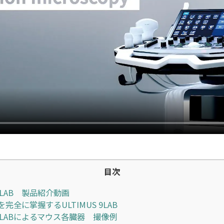
目次
 9LAB 製品紹介動画
完全に掌握するULTIMUS 9LAB
S 9LABによるマウス各臓器 撮像例