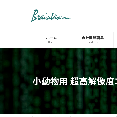
コ
ナ
ン
ビ
テ
ゲ
ン
ー
ツ
シ
へ
ョ
ホーム
自社開発製品
ス
ン
Home
Products
キ
に
ッ
移
プ
動
小動物用 超高解像度エコ