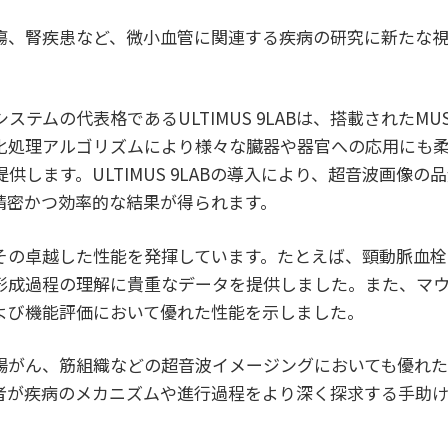
瘍、腎疾患など、微小血管に関連する疾病の研究に新たな
テムの代表格であるULTIMUS 9LABは、搭載されたM
化処理アルゴリズムにより様々な臓器や器官への応用にも
します。ULTIMUS 9LABの導入により、超音波画像
精密かつ効率的な結果が得られます。
分野でその卓越した性能を発揮しています。たとえば、頸動脈
形成過程の理解に貴重なデータを提供しました。また、マ
よび機能評価において優れた性能を示しました。
腸がん、筋組織などの超音波イメージングにおいても優れた
者が疾病のメカニズムや進行過程をより深く探求する手助け