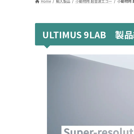
Home
輸入製品
小動物用 超音波エコー
小動物用 超
ULTIMUS 9LAB 