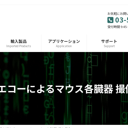
お気軽にお問
03-
受付時間 9:45-
輸入製品
アプリケーション
サポート
Imported Products
Application
Support
ーによるマウス各臓器 撮像例 |