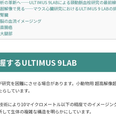
析の革新へ──ULTIMUS 9LABによる頸動脈血栓研究の最前
超解像で見る──マウス心臓研究におけるULTIMUS 9 LABの
腎臓
脳の血流イメージング
直腸癌
大腿部
るULTIMUS 9LAB
究を困難にさせる場合があります。小動物用 超高解像超音波イ
たらしています。
により10マイクロメートル以下の精度でのイメージングを実現
析して生体の複雑な構造を明らかにしています。